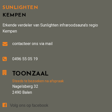
SUNLIGHTEN
KEMPEN
Erkende verdeler van Sunlighten infraroodsauna's regio
Kempen

contacteer ons via mail

0496 55 05 19

TOONZAAL
Steeds te bezoeken na afspraak
Nagelsberg 32
2490 Balen

Volg ons op facebook